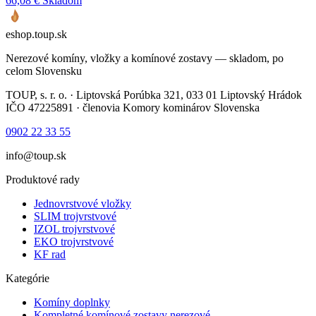
66,08 €
Skladom
eshop
.toup
.sk
Nerezové komíny, vložky a komínové zostavy — skladom, po
celom Slovensku
TOUP, s. r. o.
·
Liptovská Porúbka 321
,
033 01
Liptovský Hrádok
IČO
47225891
· členovia Komory kominárov Slovenska
0902 22 33 55
info@toup.sk
Produktové rady
Jednovrstvové vložky
SLIM trojvrstvové
IZOL trojvrstvové
EKO trojvrstvové
KF rad
Kategórie
Komíny doplnky
Kompletné komínové zostavy nerezové