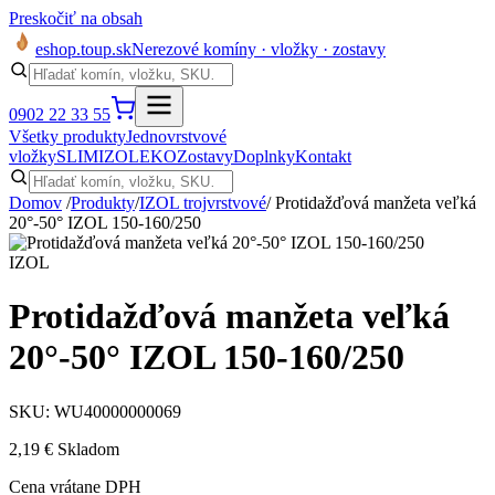
Preskočiť na obsah
eshop
.toup
.sk
Nerezové komíny · vložky · zostavy
0902 22 33 55
Všetky produkty
Jednovrstvové
vložky
SLIM
IZOL
EKO
Zostavy
Doplnky
Kontakt
Domov
/
Produkty
/
IZOL trojvrstvové
/
Protidažďová manžeta veľká
20°-50° IZOL 150-160/250
IZOL
Protidažďová manžeta veľká
20°-50° IZOL 150-160/250
SKU:
WU40000000069
2,19 €
Skladom
Cena vrátane DPH